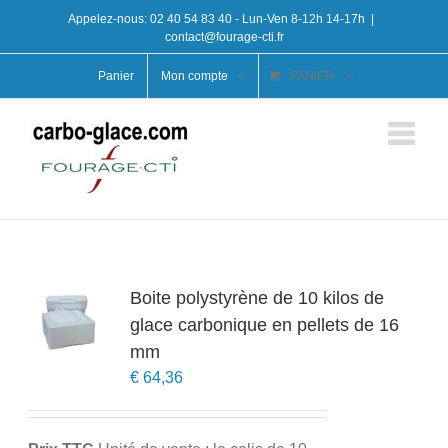
Passer
Appelez-nous:
02 40 54 83 40
- Lun-Ven 8-12h 14-17h
|
au
contact@fourage-cti.fr
contenu
Panier
Mon compte
PANIER
Boite polystyrène de 10 kilos de
glace carbonique en pellets de 16
mm
€
64,36