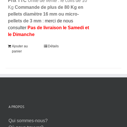
Prix TTC
Unité de vente : le colis de 10
Kg
Commande de plus de 80 Kg en
pellets diamètre 16 mm ou micro-
pellets de 3 mm
:
merci de nous
consulter
Pas de livraison le Samedi et
le Dimanche
Ajouter au
Détails
panier
A PROPOS
Qui sommes-nous?