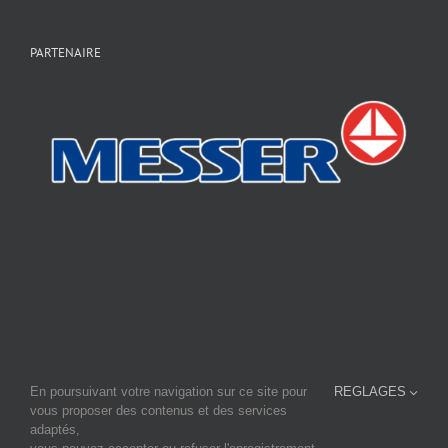
PARTENAIRE
En poursuivant votre navigation sur ce site pour
REGLAGES
En savoir plus sur notre site principal:
www.fourage-cti.fr
vous proposer des contenus et des services
et consulter notre site sur la micro-brasserie
www.micro-brasserie.fr
adaptés,
FOURAGE-CTI - Tournebride - BP37 - F-44690 LA HAYE FOUASSIÈRE