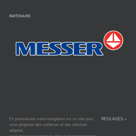
PARTENAIRE
En poursuivant votre navigation sur ce site pour
REGLAGES
En savoir plus sur notre site principal:
www.fourage-cti.fr
vous proposer des contenus et des services
et consulter notre site sur la micro-brasserie
www.micro-brasserie.fr
adaptés,
FOURAGE-CTI - Tournebride - BP37 - F-44690 LA HAYE FOUASSIÈRE