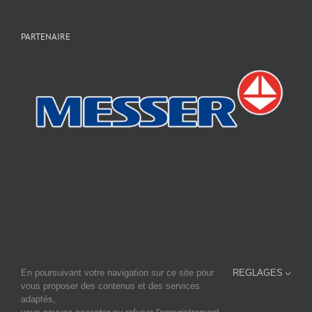
PARTENAIRE
En poursuivant votre navigation sur ce site pour
REGLAGES
En savoir plus sur notre site principal:
www.fourage-cti.fr
vous proposer des contenus et des services
et consulter notre site sur la micro-brasserie
www.micro-brasserie.fr
adaptés,
FOURAGE-CTI - Tournebride - BP37 - F-44690 LA HAYE FOUASSIÈRE