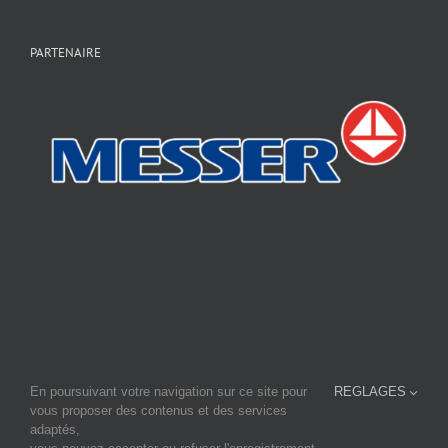
PARTENAIRE
En poursuivant votre navigation sur ce site pour
REGLAGES
En savoir plus sur notre site principal:
www.fourage-cti.fr
vous proposer des contenus et des services
et consulter notre site sur la micro-brasserie
www.micro-brasserie.fr
adaptés,
FOURAGE-CTI - Tournebride - BP37 - F-44690 LA HAYE FOUASSIÈRE