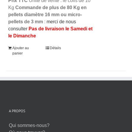
Prix TTC
Unité de vente : le colis de 10
Kg
Commande de plus de 80 Kg en
pellets diamètre 16 mm ou micro-
pellets de 3 mm
:
merci de nous
consulter
Pas de livraison le Samedi et
le Dimanche
Ajouter au
Détails
panier
A PROPOS
Qui sommes-nous?