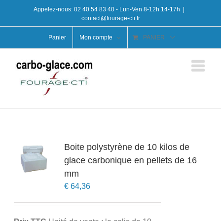
Passer
Appelez-nous:
02 40 54 83 40
- Lun-Ven 8-12h 14-17h
|
au
contact@fourage-cti.fr
contenu
Panier
Mon compte
PANIER
Boite polystyrène de 10 kilos de
glace carbonique en pellets de 16
mm
€
64,36