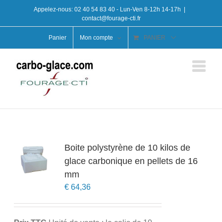
Passer
Appelez-nous:
02 40 54 83 40
- Lun-Ven 8-12h 14-17h
|
au
contact@fourage-cti.fr
contenu
Panier
Mon compte
PANIER
Boite polystyrène de 10 kilos de
glace carbonique en pellets de 16
mm
€
64,36