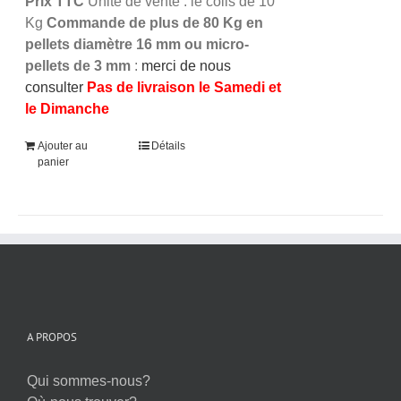
Prix TTC
Unité de vente : le colis de 10
Kg
Commande de plus de 80 Kg en
pellets diamètre 16 mm ou micro-
pellets de 3 mm
:
merci de nous
consulter
Pas de livraison le Samedi et
le Dimanche
Ajouter au
Détails
panier
A PROPOS
Qui sommes-nous?