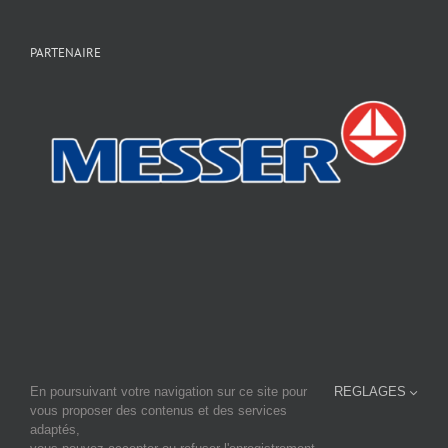
PARTENAIRE
En poursuivant votre navigation sur ce site pour
REGLAGES
En savoir plus sur notre site principal:
www.fourage-cti.fr
vous proposer des contenus et des services
et consulter notre site sur la micro-brasserie
www.micro-brasserie.fr
adaptés,
FOURAGE-CTI - Tournebride - BP37 - F-44690 LA HAYE FOUASSIÈRE