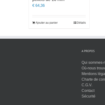
€
64,36
Ajouter au panier
Détails
A PROPOS
Qui sommes-
Où-nous trouv
Mentions léga
Charte de conf
C.G.V.
Contact
Sécurité